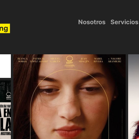
Nosotros
Servicio