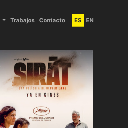
s
Trabajos
Contacto
ES
EN